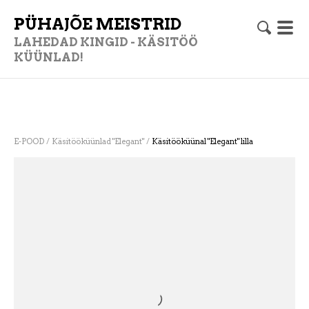
PÜHAJÕE MEISTRID
LAHEDAD KINGID - KÄSITÖÖ
KÜÜNLAD!
/
/
E-POOD
Käsitööküünlad "Elegant"
Käsitööküünal "Elegant" lilla