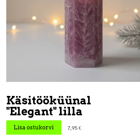
Käsitööküünal
"Elegant" lilla
Lisa ostukorvi
7,95 €