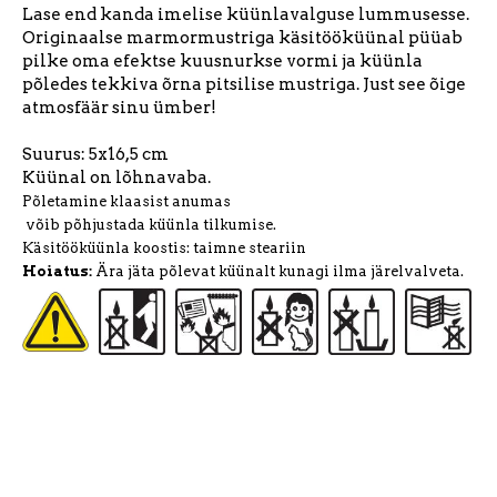
Lase end kanda imelise küünlavalguse lummusesse.
Originaalse marmormustriga käsitööküünal püüab
pilke oma efektse kuusnurkse vormi ja küünla
põledes tekkiva õrna pitsilise mustriga. Just see õige
atmosfäär sinu ümber!
Suurus: 5x16,5 cm
Küünal on lõhnavaba.
Põletamine klaasist anumas
võib põhjustada küünla tilkumise.
Käsitööküünla koostis: taimne steariin
Hoiatus:
Ära jäta põlevat küünalt kunagi ilma järelvalveta.