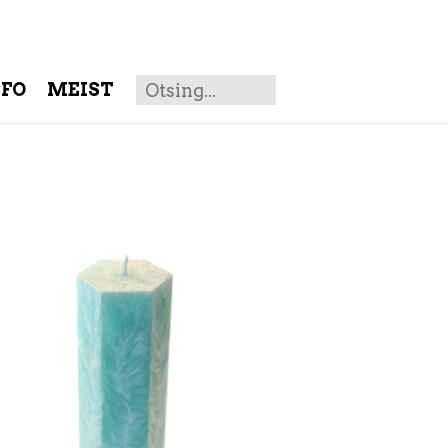
NFO
MEIST