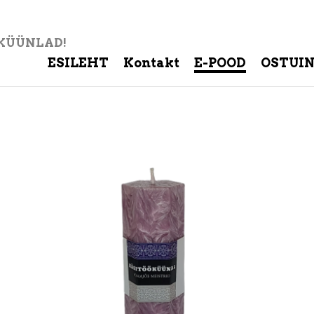
 KÜÜNLAD!
ESILEHT
Kontakt
E-POOD
OSTUI