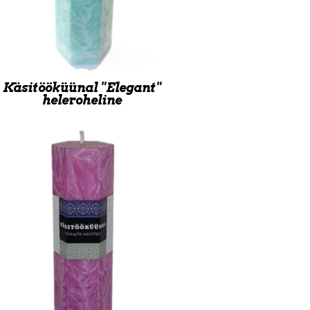
Käsitööküünal "Elegant"
heleroheline