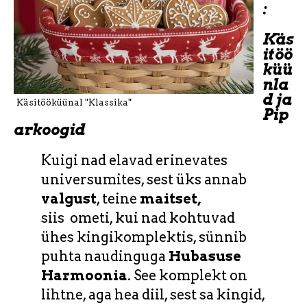
:
Käs
itöö
küü
nla
d ja
Pip
arkoogid
Kuigi nad elavad erinevates
universumites, sest üks annab
valgust
, teine
maitset,
siis
ometi, kui nad kohtuvad
ühes kingikomplektis, sünnib
puhta naudinguga
Hubasuse
Harmoonia
. See komplekt on
lihtne, aga hea diil, sest sa kingid,