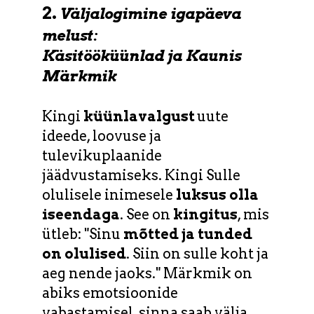
2.
Väljalogimine igapäeva
melust:
Käsitööküünlad ja Kaunis
Märkmik
Kingi
küünlavalgust
uute
ideede, loovuse ja
tulevikuplaanide
jäädvustamiseks. Kingi Sulle
olulisele inimesele
luksus olla
iseendaga
. See on
kingitus
, mis
ütleb: "Sinu
mõtted ja tunded
on olulised
. Siin on sulle koht ja
aeg nende jaoks." Märkmik on
abiks emotsioonide
vabastamisel, sinna saab välja