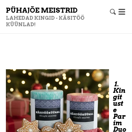
PÜHAJÕE MEISTRID
LAHEDAD KINGID - KÄSITÖÖ
KÜÜNLAD!
1.
Kin
git
ust
e
Par
im
Duo